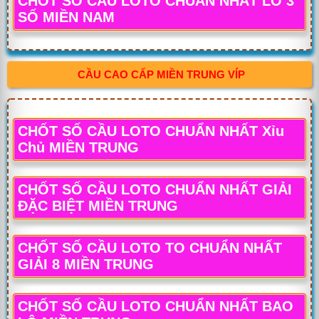
CHỐT SỐ CẦU LOTO CHUẨN NHẤT LÔ 3
SỐ MIỀN NAM
CẦU CAO CẤP MIỀN TRUNG VÍP
CHỐT SỐ CẦU LOTO CHUẨN NHẤT Xỉu
Chủ MIỀN TRUNG
CHỐT SỐ CẦU LOTO CHUẨN NHẤT GIẢI
ĐẶC BIỆT MIỀN TRUNG
CHỐT SỐ CẦU LOTO TO CHUẨN NHẤT
GIẢI 8 MIỀN TRUNG
CHỐT SỐ CẦU LOTO CHUẨN NHẤT BAO