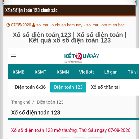
Xổ số điện toán 123 chính xác
07/05/2026
soi cau lo chuan hom nay - soi cau loto mien bac
Xổ số điện toán 123 | Xổ số điện toán |
Kết quả xổ số điện toán 123