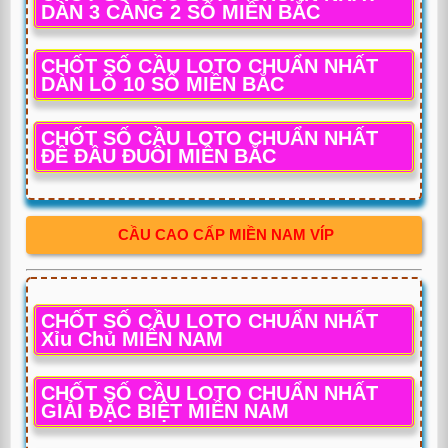
DÀN 3 CÀNG 2 SỐ MIỀN BẮC
CHỐT SỐ CẦU LOTO CHUẨN NHẤT
DÀN LÔ 10 SỐ MIỀN BẮC
CHỐT SỐ CẦU LOTO CHUẨN NHẤT
ĐỀ ĐẦU ĐUÔI MIỀN BẮC
CẦU CAO CẤP MIỀN NAM VÍP
CHỐT SỐ CẦU LOTO CHUẨN NHẤT
Xỉu Chủ MIỀN NAM
CHỐT SỐ CẦU LOTO CHUẨN NHẤT
GIẢI ĐẶC BIỆT MIỀN NAM