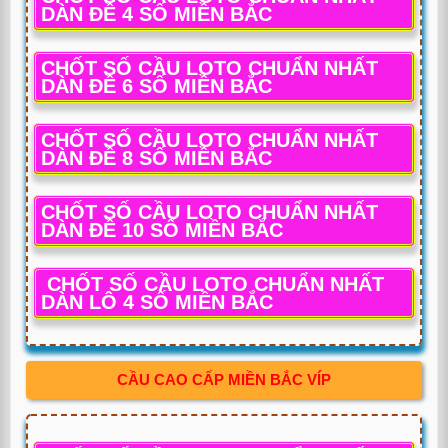
DÀN ĐỀ 4 SỐ MIỀN BẮC
CHỐT SỐ CẦU LOTO CHUẨN NHẤT
DÀN ĐỀ 6 SỐ MIỀN BẮC
CHỐT SỐ CẦU LOTO CHUẨN NHẤT
DÀN ĐỀ 8 SỐ MIỀN BẮC
CHỐT SỐ CẦU LOTO CHUẨN NHẤT
DÀN ĐỀ 10 SỐ MIỀN BẮC
CHỐT SỐ CẦU LOTO CHUẨN NHẤT
DÀN LÔ 4 SỐ MIỀN BẮC
CẦU CAO CẤP MIỀN BẮC VÍP