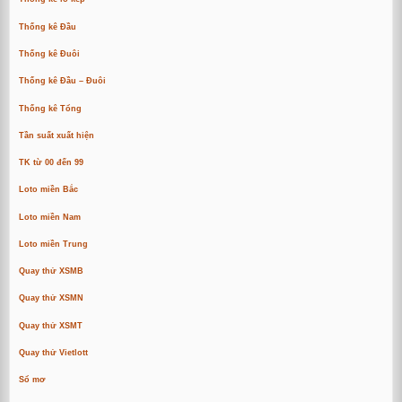
Thống kê Đầu
Thống kê Đuôi
Thống kê Đầu – Đuôi
Thống kê Tổng
Tần suất xuất hiện
TK từ 00 đến 99
Loto miền Bắc
Loto miền Nam
Loto miền Trung
Quay thử XSMB
Quay thử XSMN
Quay thử XSMT
Quay thử Vietlott
Sổ mơ