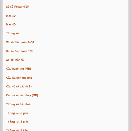
xổ số Power 6/55
Max 3D
Max 4D
Thống kê
Xổ số điện toán 6x36
Xổ số điện toán 123
Xổ số thần tài
Cầu bạch thủ (MB)
Cầu lật liên tục (MB)
Cầu về cả cặp (MB)
Cầu về nhiều nháy (MB)
Thống kê đầu đuôi
Thống kê lô gan
Thống kê lô xiên
Thống kê lô kép