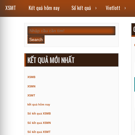
XSMT
Kết quả hôm nay
Sổ kết quả
Vietlott
Search
KẾT QUẢ MỚI NHẤT
XSMB
XSMN
XSMT
kết quả hôm nay
Sổ kết quả XSMB
Sổ kết quả XSMN
Sổ kết quả XSMT