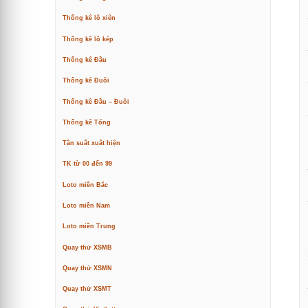
Thống kê lô xiên
Thống kê lô kép
Thống kê Đầu
Thống kê Đuôi
Thống kê Đầu – Đuôi
Thống kê Tổng
Tần suất xuất hiện
TK từ 00 đến 99
Loto miền Bắc
Loto miền Nam
Loto miền Trung
Quay thử XSMB
Quay thử XSMN
Quay thử XSMT