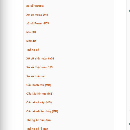
xổ số vietlott
Xo so mega 6/45
xổ số Power 6/55
Max 3D
Max 4D
Thống kê
Xổ số điện toán 6x36
Xổ số điện toán 123
Xổ số thần tài
Cầu bạch thủ (MB)
Cầu lật liên tục (MB)
Cầu về cả cặp (MB)
Cầu về nhiều nháy (MB)
Thống kê đầu đuôi
Thống kê lô gan