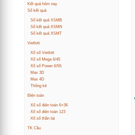
Kết quả hôm nay
Sổ kết quả
Sổ kết quả XSMB
Sổ kết quả XSMN
Sổ kết quả XSMT
Vietlott
Xổ số Vietlott
Xổ số Mega 6/45
Xổ số Power 6/55
Max 3D
Max 4D
Thống kê
Điện toán
Xổ số điện toán 6×36
Xổ số điện toán 123
Xổ số thần tài
TK Cầu