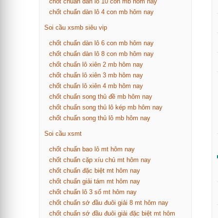
chốt chuẩn dàn lô 10 con mb hôm nay
chốt chuẩn dàn lô 4 con mb hôm nay
Soi cầu xsmb siêu vip
chốt chuẩn dàn lô 6 con mb hôm nay
chốt chuẩn dàn lô 8 con mb hôm nay
chốt chuẩn lô xiên 2 mb hôm nay
chốt chuẩn lô xiên 3 mb hôm nay
chốt chuẩn lô xiên 4 mb hôm nay
chốt chuẩn song thủ đề mb hôm nay
chốt chuẩn song thủ lô kép mb hôm nay
chốt chuẩn song thủ lô mb hôm nay
Soi cầu xsmt
chốt chuẩn bao lô mt hôm nay
chốt chuẩn cặp xíu chủ mt hôm nay
chốt chuẩn đặc biệt mt hôm nay
chốt chuẩn giải tám mt hôm nay
chốt chuẩn lô 3 số mt hôm nay
chốt chuẩn sớ đầu đuôi giải 8 mt hôm nay
chốt chuẩn sớ đầu đuôi giải đặc biệt mt hôm