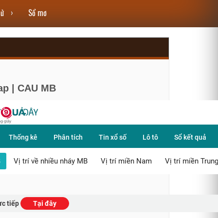
hử
Sổ mơ
cap | CAU MB