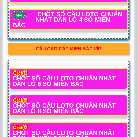
CHỐT SỐ CẦU LOTO CHUẨN
NHẤT DÀN LÔ 4 SỐ MIỀN
BẮC
CẦU CAO CẤP MIỀN BẮC VÍP
CHỐT SỐ CẦU LOTO CHUẨN NHẤT
DÀN LÔ 6 SỐ MIỀN BẮC
CHỐT SỐ CẦU LOTO CHUẨN NHẤT
DÀN LÔ 8 SỐ MIỀN BẮC
CHỐT SỐ CẦU LOTO CHUẨN NHẤT