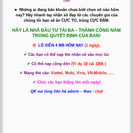
Tín!
► Những ai đang băn khoăn chưa biết chọn số nào hôm
nay? Hãy nhanh tay nhận số đẹp từ các chuyên gia của
chúng tôi bạn sẽ ăn
CỰC TO, trúng CỰC ĐẬM
.
HÃY LÀ NHÀ ĐẦU TƯ TÀI BA – THÀNH CÔNG NẰM
TRONG QUYẾT ĐỊNH CỦA BẠN!
❂
LÔ XIÊN 4 MB HÔM NAY
(1 ngày),
✔
Các bạn có thể nạp thẻ nhận số vào mọi lúc
✔
Có thể nạp cộng dồn
(Ví dụ 10 cái 100k )
✔
Mạng thẻ cào:
Viettel, Mobi, Vina, VN-Mobile, …
.
✔ Chúc các bạn thắng lớn mỗi ngày!
QK vui lòng liên hệ admin – theo :
chát