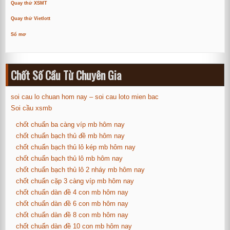
Quay thử XSMT
Quay thử Vietlott
Sổ mơ
Chốt Số Cầu Từ Chuyên Gia
soi cau lo chuan hom nay – soi cau loto mien bac
Soi cầu xsmb
chốt chuẩn ba càng víp mb hôm nay
chốt chuẩn bạch thủ đề mb hôm nay
chốt chuẩn bạch thủ lô kép mb hôm nay
chốt chuẩn bạch thủ lô mb hôm nay
chốt chuẩn bạch thủ lô 2 nháy mb hôm nay
chốt chuẩn cặp 3 càng víp mb hôm nay
chốt chuẩn dàn đề 4 con mb hôm nay
chốt chuẩn dàn đề 6 con mb hôm nay
chốt chuẩn dàn đề 8 con mb hôm nay
chốt chuẩn dàn đề 10 con mb hôm nay