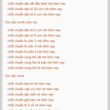
chốt chuẩn dàn đề đầu đuôi mb hôm nay
chốt chuẩn dàn lô 10 con mb hôm nay
chốt chuẩn dàn lô 4 con mb hôm nay
Soi cầu xsmb siêu vip
chốt chuẩn dàn lô 6 con mb hôm nay
chốt chuẩn dàn lô 8 con mb hôm nay
chốt chuẩn lô xiên 2 mb hôm nay
chốt chuẩn lô xiên 3 mb hôm nay
chốt chuẩn lô xiên 4 mb hôm nay
chốt chuẩn song thủ đề mb hôm nay
chốt chuẩn song thủ lô kép mb hôm nay
chốt chuẩn song thủ lô mb hôm nay
Soi cầu xsmt
chốt chuẩn bao lô mt hôm nay
chốt chuẩn cặp xíu chủ mt hôm nay
chốt chuẩn đặc biệt mt hôm nay
chốt chuẩn giải tám mt hôm nay
chốt chuẩn lô 3 số mt hôm nay