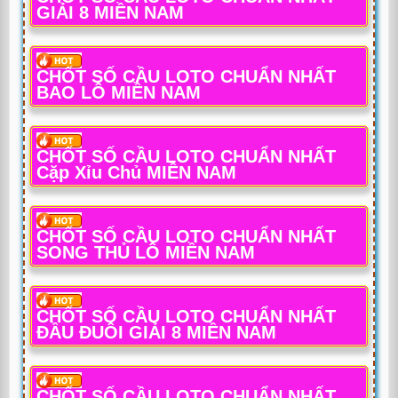
GIẢI 8 MIỀN NAM
CHỐT SỐ CẦU LOTO CHUẨN NHẤT
BAO LÔ MIỀN NAM
CHỐT SỐ CẦU LOTO CHUẨN NHẤT
Cặp Xỉu Chủ MIỀN NAM
CHỐT SỐ CẦU LOTO CHUẨN NHẤT
SONG THỦ LÔ MIỀN NAM
CHỐT SỐ CẦU LOTO CHUẨN NHẤT
ĐẦU ĐUÔI GIẢI 8 MIỀN NAM
CHỐT SỐ CẦU LOTO CHUẨN NHẤT