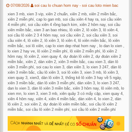
07/08/2026
soi cau lo chuan hom nay - soi cau loto mien bac
xien 3 mb, xien 3 vip, xiên 2 chuẩn, xiên 2 mb, xiên 2 miền bắc,
xiên 2 miễn phí, cap lo gan mb, soi cầu xiên 4 hay ra, soi cầu xiên
4 miễn phí, soi cầu xiên 4 rồng bạch kim, xiên 2 hôm nay, soi cầu
xiên miền bắc, xien 3 an bao nhieu, lô xiên 2, lô xiên 3, lô xiên 4,
soi cầu lô xiên 2 3 4 hôm nay, soi cầu xiên 2, soi cầu xiên 3, soi
cầu xiên 4, lô xiên 2, lô xiên 3, lô xiên 4, lô xiên miền bắc, lô xiên
miền bắc, soi lô xiên, cap lo xien dep nhat hom nay , lo dan lo xien ,
lo xien 2 hay ve, lô xiên 2 miền phí, lô xiên 2 miễn phí, lô xiên 2
hôm nay, lô xiên 2, xien quay 4, dự đoán lô xiên 2, dự đoán xiên 2
miền bắc, xiên 2, dàn xiên 2, xiên 3 miền bắc, cau xien 3, dàn lô
xiên 3 miễn phí, soi cau lo xien 3, dàn xiên 3, lo xien 3 247, dàn lô
xiên 3 miền bắc, cầu lô xiên 3, soi lô xiên 3, xien 3 mb, lô xiên 3,
xien quay 3, xien3, dàn lô xiên 3, thống kê lô xiên 3 hay về 5 ngày,
xiên 3 miền bắc, dàn lô xiên 3 miễn phí, dàn xiên 3, lo xien 3 247,
dan lo xien 3, dàn lô xiên 3 miền bắc, xiên 3 hôm nay, lô xiên mb, lo
xien mn, lo xien 3, xien 3 mb, xiên quây 3 có mấy cặp, xien quay 4,
xiên 4 hôm nay, xiên 4, xiên 4 miền bắc, dàn xiên 4, lo xien 2, dàn
lô xiên 2, soi xiên 2, dự đoán lô xiên miền bắc, soi cầu lô xiên 2
miền bắc, soi cầu lô xiên 2 miền phí, soi cầu lô xiên 2 miễn phí