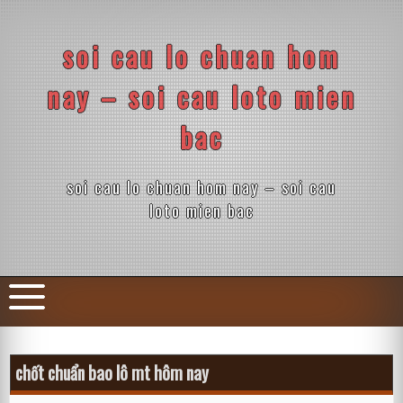
Skip
to
content
soi cau lo chuan hom
nay – soi cau loto mien
bac
soi cau lo chuan hom nay – soi cau
loto mien bac
chốt chuẩn bao lô mt hôm nay