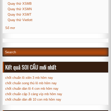
Quay thử XSMB
Quay thử XSMN
Quay thử XSMT
Quay thử Vietlott
Sổ mơ
Search
for:
Kết quả SOI CẦU mới nhất
chốt chuẩn lô xiên 3 mb hôm nay
chốt chuẩn song thủ lô mb hôm nay
chốt chuẩn dàn lô 4 con mb hôm nay
chốt chuẩn cặp 3 càng víp mb hôm nay
chốt chuẩn dàn đề 10 con mb hôm nay