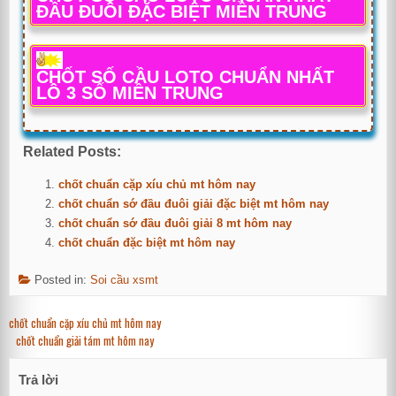
ĐẦU ĐUÔI ĐẶC BIỆT MIỀN TRUNG
CHỐT SỐ CẦU LOTO CHUẨN NHẤT
LÔ 3 SỐ MIỀN TRUNG
Related Posts:
chốt chuẩn cặp xíu chủ mt hôm nay
chốt chuẩn sớ đầu đuôi giải đặc biệt mt hôm nay
chốt chuẩn sớ đầu đuôi giải 8 mt hôm nay
chốt chuẩn đặc biệt mt hôm nay
Posted in:
Soi cầu xsmt
Điều
chốt chuẩn cặp xíu chủ mt hôm nay
chốt chuẩn giải tám mt hôm nay
hướng
bài
Trả lời
viết