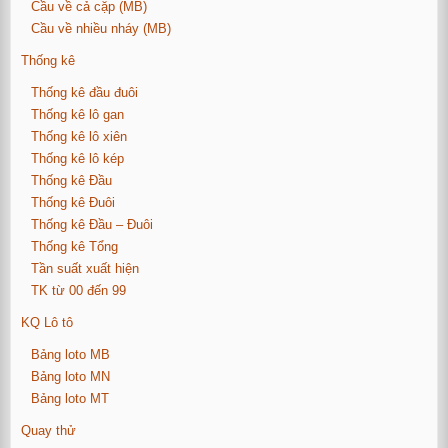
Cầu về cả cặp (MB)
Cầu về nhiều nháy (MB)
Thống kê
Thống kê đầu đuôi
Thống kê lô gan
Thống kê lô xiên
Thống kê lô kép
Thống kê Đầu
Thống kê Đuôi
Thống kê Đầu – Đuôi
Thống kê Tổng
Tần suất xuất hiện
TK từ 00 đến 99
KQ Lô tô
Bảng loto MB
Bảng loto MN
Bảng loto MT
Quay thử