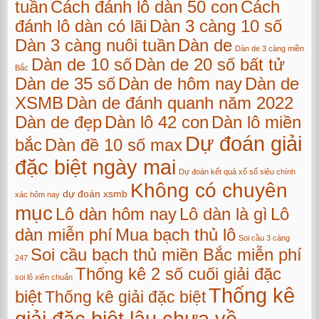
Cách đánh lô dàn 50 con
tuần
Cách
đánh lô dàn có lãi
Dàn 3 càng 10 số
Dàn 3 càng nuôi tuần
Dàn de
Dàn de 3 càng miền
Dàn de 10 số
Dàn de 20 số bất tử
Bắc
Dàn de 35 số
Dàn de hôm nay
Dàn de
XSMB
Dàn de đánh quanh năm 2022
Dàn de đẹp
Dàn lô 42 con
Dàn lô miền
Dự đoán giải
bắc
Dàn đề 10 số max
đặc biệt ngày mai
Dự đoán kết quả xổ số siêu chính
Không có chuyên
dự đoán xsmb
xác hôm nay
mục
Lô dàn hôm nay
Lô
Lô dàn là gì
dàn miễn phí
Mua bạch thủ lô
Soi cầu 3 càng
Soi cầu bạch thủ miền Bắc miễn phí
247
Thống kê 2 số cuối giải đặc
soi lô xiên chuẩn
Thống kê
biệt
Thống kê giải đặc biệt
giải đặc biệt lâu chưa về