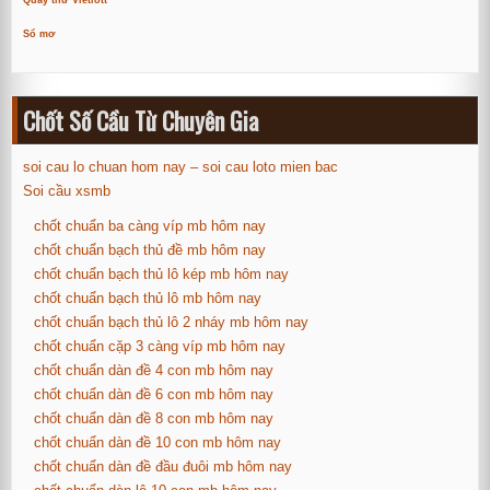
Quay thử Vietlott
Sổ mơ
Chốt Số Cầu Từ Chuyên Gia
soi cau lo chuan hom nay – soi cau loto mien bac
Soi cầu xsmb
chốt chuẩn ba càng víp mb hôm nay
chốt chuẩn bạch thủ đề mb hôm nay
chốt chuẩn bạch thủ lô kép mb hôm nay
chốt chuẩn bạch thủ lô mb hôm nay
chốt chuẩn bạch thủ lô 2 nháy mb hôm nay
chốt chuẩn cặp 3 càng víp mb hôm nay
chốt chuẩn dàn đề 4 con mb hôm nay
chốt chuẩn dàn đề 6 con mb hôm nay
chốt chuẩn dàn đề 8 con mb hôm nay
chốt chuẩn dàn đề 10 con mb hôm nay
chốt chuẩn dàn đề đầu đuôi mb hôm nay