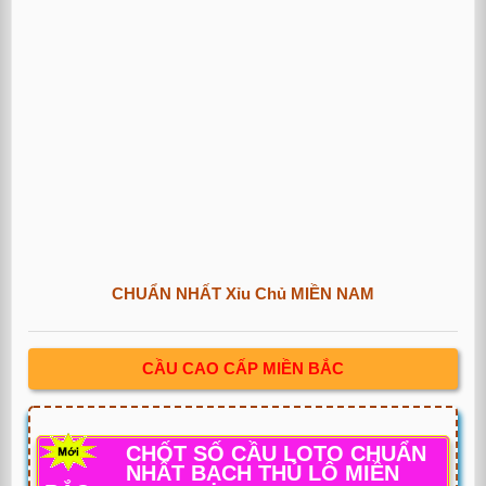
CHUẨN NHẤT Xỉu Chủ MIỀN NAM
CẦU CAO CẤP MIỀN BẮC
CHỐT SỐ CẦU LOTO CHUẨN
NHẤT BẠCH THỦ LÔ MIỀN