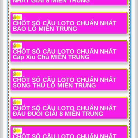
NHẤT GIẢI 8 MIỀN TRUNG
CHỐT SỐ CẦU LOTO CHUẨN NHẤT
BAO LÔ MIỀN TRUNG
CHỐT SỐ CẦU LOTO CHUẨN NHẤT
Cặp Xỉu Chủ MIỀN TRUNG
CHỐT SỐ CẦU LOTO CHUẨN NHẤT
SONG THỦ LÔ MIỀN TRUNG
CHỐT SỐ CẦU LOTO CHUẨN NHẤT
ĐẦU ĐUÔI GIẢI 8 MIỀN TRUNG
CHỐT SỐ CẦU LOTO CHUẨN NHẤT