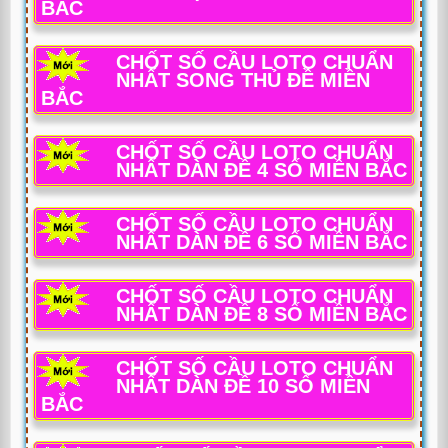
BẮC
CHỐT SỐ CẦU LOTO CHUẨN
NHẤT SONG THỦ ĐỀ MIỀN
BẮC
CHỐT SỐ CẦU LOTO CHUẨN
NHẤT DÀN ĐỀ 4 SỐ MIỀN BẮC
CHỐT SỐ CẦU LOTO CHUẨN
NHẤT DÀN ĐỀ 6 SỐ MIỀN BẮC
CHỐT SỐ CẦU LOTO CHUẨN
NHẤT DÀN ĐỀ 8 SỐ MIỀN BẮC
CHỐT SỐ CẦU LOTO CHUẨN
NHẤT DÀN ĐỀ 10 SỐ MIỀN
BẮC