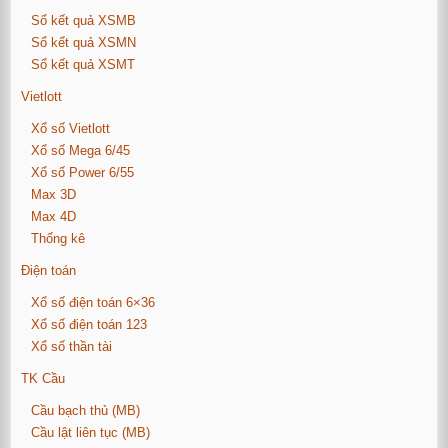
Sổ kết quả XSMB
Sổ kết quả XSMN
Sổ kết quả XSMT
Vietlott
Xổ số Vietlott
Xổ số Mega 6/45
Xổ số Power 6/55
Max 3D
Max 4D
Thống kê
Điện toán
Xổ số điện toán 6×36
Xổ số điện toán 123
Xổ số thần tài
TK Cầu
Cầu bạch thủ (MB)
Cầu lật liên tục (MB)