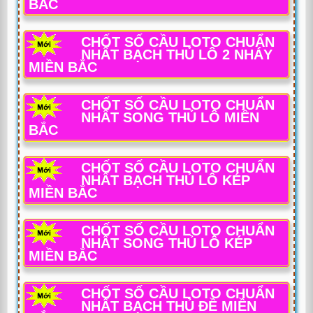
BẮC
CHỐT SỐ CẦU LOTO CHUẨN
NHẤT BẠCH THỦ LÔ 2 NHÁY
MIỀN BẮC
CHỐT SỐ CẦU LOTO CHUẨN
NHẤT SONG THỦ LÔ MIỀN
BẮC
CHỐT SỐ CẦU LOTO CHUẨN
NHẤT BẠCH THỦ LÔ KÉP
MIỀN BẮC
CHỐT SỐ CẦU LOTO CHUẨN
NHẤT SONG THỦ LÔ KÉP
MIỀN BẮC
CHỐT SỐ CẦU LOTO CHUẨN
NHẤT BẠCH THỦ ĐỀ MIỀN