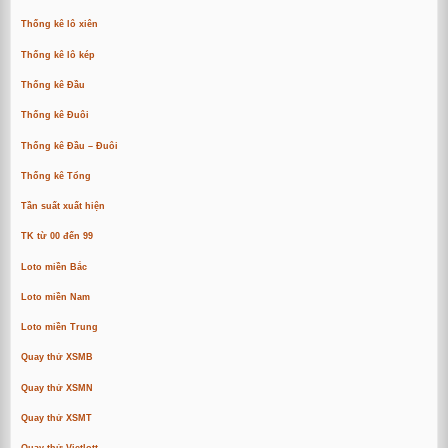
Thống kê lô xiên
Thống kê lô kép
Thống kê Đầu
Thống kê Đuôi
Thống kê Đầu – Đuôi
Thống kê Tổng
Tần suất xuất hiện
TK từ 00 đến 99
Loto miền Bắc
Loto miền Nam
Loto miền Trung
Quay thử XSMB
Quay thử XSMN
Quay thử XSMT