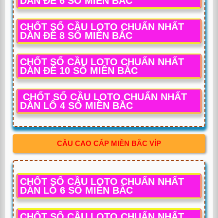
DÀN ĐỀ 6 SỐ MIỀN BẮC
CHỐT SỐ CẦU LOTO CHUẨN NHẤT
DÀN ĐỀ 8 SỐ MIỀN BẮC
CHỐT SỐ CẦU LOTO CHUẨN NHẤT
DÀN ĐỀ 10 SỐ MIỀN BẮC
CHỐT SỐ CẦU LOTO CHUẨN NHẤT
DÀN LÔ 4 SỐ MIỀN BẮC
CẦU CAO CẤP MIỀN BẮC VÍP
CHỐT SỐ CẦU LOTO CHUẨN NHẤT
DÀN LÔ 6 SỐ MIỀN BẮC
CHỐT SỐ CẦU LOTO CHUẨN NHẤT