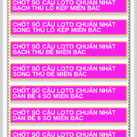
CHỐT SỐ CẦU LOTO CHUẨN NHẤT
BẠCH THỦ LÔ KÉP MIỀN BẮC
CHỐT SỐ CẦU LOTO CHUẨN NHẤT
SONG THỦ LÔ KÉP MIỀN BẮC
CHỐT SỐ CẦU LOTO CHUẨN NHẤT
BẠCH THỦ ĐỀ MIỀN BẮC
CHỐT SỐ CẦU LOTO CHUẨN NHẤT
SONG THỦ ĐỀ MIỀN BẮC
CHỐT SỐ CẦU LOTO CHUẨN NHẤT
DÀN ĐỀ 4 SỐ MIỀN BẮC
CHỐT SỐ CẦU LOTO CHUẨN NHẤT
DÀN ĐỀ 6 SỐ MIỀN BẮC
CHỐT SỐ CẦU LOTO CHUẨN NHẤT