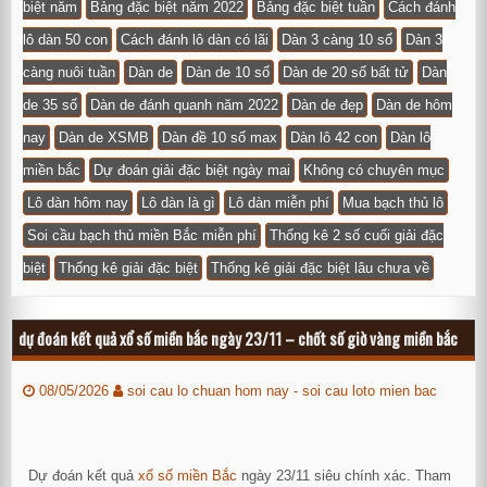
biệt năm
Bảng đặc biệt năm 2022
Bảng đặc biệt tuần
Cách đánh
lô dàn 50 con
Cách đánh lô dàn có lãi
Dàn 3 càng 10 số
Dàn 3
càng nuôi tuần
Dàn de
Dàn de 10 số
Dàn de 20 số bất tử
Dàn
de 35 số
Dàn de đánh quanh năm 2022
Dàn de đẹp
Dàn de hôm
nay
Dàn de XSMB
Dàn đề 10 số max
Dàn lô 42 con
Dàn lô
miền bắc
Dự đoán giải đặc biệt ngày mai
Không có chuyên mục
Lô dàn hôm nay
Lô dàn là gì
Lô dàn miễn phí
Mua bạch thủ lô
Soi cầu bạch thủ miền Bắc miễn phí
Thống kê 2 số cuối giải đặc
biệt
Thống kê giải đặc biệt
Thống kê giải đặc biệt lâu chưa về
dự đoán kết quả xổ số miền bắc ngày 23/11 – chốt số giờ vàng miền bắc
08/05/2026
soi cau lo chuan hom nay - soi cau loto mien bac
Dự đoán kết quả
xổ số miền Bắc
ngày 23/11 siêu chính xác. Tham