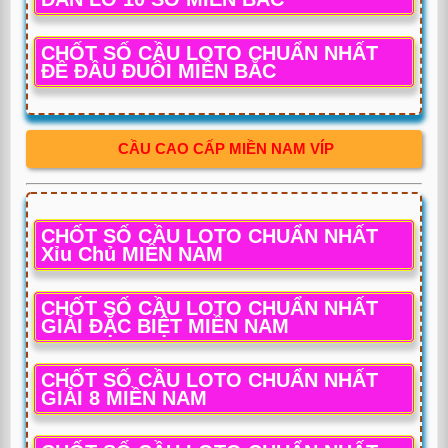
CHỐT SỐ CẦU LOTO CHUẨN NHẤT
ĐỀ ĐẦU ĐUÔI MIỀN BẮC
CẦU CAO CẤP MIỀN NAM VÍP
CHỐT SỐ CẦU LOTO CHUẨN NHẤT
Xỉu Chủ MIỀN NAM
CHỐT SỐ CẦU LOTO CHUẨN NHẤT
GIẢI ĐẶC BIỆT MIỀN NAM
CHỐT SỐ CẦU LOTO CHUẨN NHẤT
GIẢI 8 MIỀN NAM