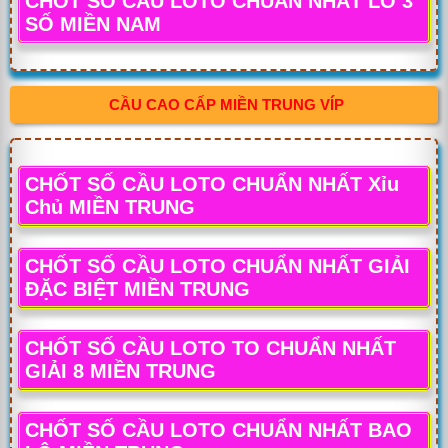
CHỐT SỐ CẦU LOTO CHUẨN NHẤT LÔ 3
SỐ MIỀN NAM
CẦU CAO CẤP MIỀN TRUNG VÍP
CHỐT SỐ CẦU LOTO CHUẨN NHẤT Xỉu
Chủ MIỀN TRUNG
CHỐT SỐ CẦU LOTO CHUẨN NHẤT GIẢI
ĐẶC BIỆT MIỀN TRUNG
CHỐT SỐ CẦU LOTO TO CHUẨN NHẤT
GIẢI 8 MIỀN TRUNG
CHỐT SỐ CẦU LOTO CHUẨN NHẤT BAO