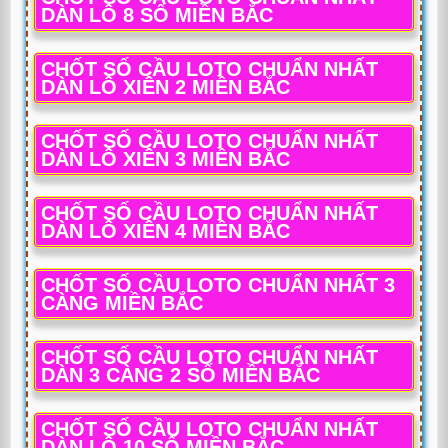
DÀN LÔ 8 SỐ MIỀN BẮC
CHỐT SỐ CẦU LOTO CHUẨN NHẤT
DÀN LÔ XIÊN 2 MIỀN BẮC
CHỐT SỐ CẦU LOTO CHUẨN NHẤT
DÀN LÔ XIÊN 3 MIỀN BẮC
CHỐT SỐ CẦU LOTO CHUẨN NHẤT
DÀN LÔ XIÊN 4 MIỀN BẮC
CHỐT SỐ CẦU LOTO CHUẨN NHẤT 3
CÀNG MIỀN BẮC
CHỐT SỐ CẦU LOTO CHUẨN NHẤT
DÀN 3 CÀNG 2 SỐ MIỀN BẮC
CHỐT SỐ CẦU LOTO CHUẨN NHẤT
DÀN LÔ 10 SỐ MIỀN BẮC