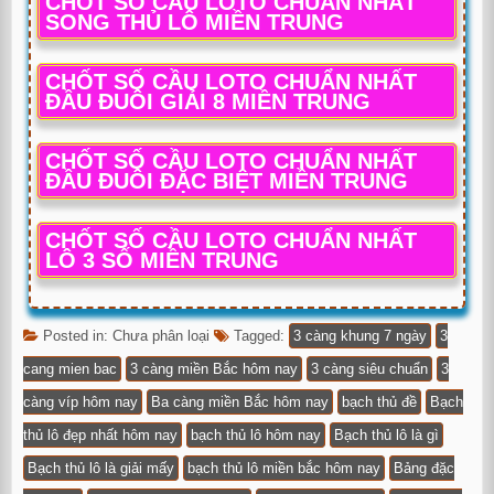
CHỐT SỐ CẦU LOTO CHUẨN NHẤT
SONG THỦ LÔ MIỀN TRUNG
CHỐT SỐ CẦU LOTO CHUẨN NHẤT
ĐẦU ĐUÔI GIẢI 8 MIỀN TRUNG
CHỐT SỐ CẦU LOTO CHUẨN NHẤT
ĐẦU ĐUÔI ĐẶC BIỆT MIỀN TRUNG
CHỐT SỐ CẦU LOTO CHUẨN NHẤT
LÔ 3 SỐ MIỀN TRUNG
Posted in: Chưa phân loại
Tagged:
3 càng khung 7 ngày
3
cang mien bac
3 càng miền Bắc hôm nay
3 càng siêu chuẩn
3
càng víp hôm nay
Ba càng miền Bắc hôm nay
bạch thủ đề
Bạch
thủ lô đẹp nhất hôm nay
bạch thủ lô hôm nay
Bạch thủ lô là gì
Bạch thủ lô là giải mấy
bạch thủ lô miền bắc hôm nay
Bảng đặc