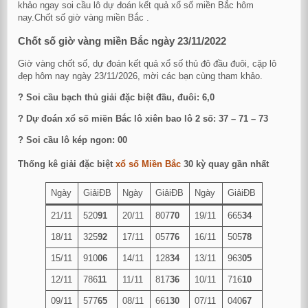
khảo ngay soi cầu lô dự đoán kết quả xổ số miền Bắc hôm
nay.Chốt số giờ vàng miền Bắc .
Chốt số giờ vàng miền Bắc ngày 23/11/202
2
Giờ vàng chốt số, dự đoán kết quả xổ số thủ đô đầu đuôi, cặp lô
đẹp hôm nay ngày 23/11/2026, mời các bạn cùng tham khảo.
? Soi cầu bạch thủ giải đặc biệt đầu, đuôi: 6,0
? Dự đoán xổ số miền Bắc lô xiên bao lô 2 số: 37 – 71 – 73
? Soi cầu lô kép ngon: 00
Thống kê giải đặc biệt
xổ số Miền Bắc
30 kỳ quay gần nhất
Ngày
GiảiĐB
Ngày
GiảiĐB
Ngày
GiảiĐB
21/11
520
91
20/11
807
70
19/11
665
34
18/11
325
92
17/11
057
76
16/11
505
78
15/11
910
06
14/11
128
34
13/11
963
05
12/11
786
11
11/11
817
36
10/11
716
10
09/11
577
65
08/11
661
30
07/11
040
67