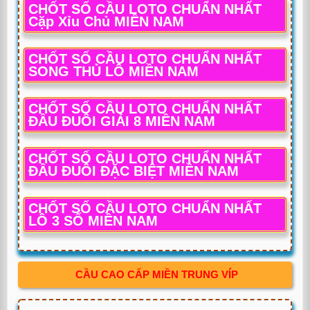
CHỐT SỐ CẦU LOTO CHUẨN NHẤT
Cặp Xỉu Chủ MIỀN NAM
CHỐT SỐ CẦU LOTO CHUẨN NHẤT
SONG THỦ LÔ MIỀN NAM
CHỐT SỐ CẦU LOTO CHUẨN NHẤT
ĐẦU ĐUÔI GIẢI 8 MIỀN NAM
CHỐT SỐ CẦU LOTO CHUẨN NHẤT
ĐẦU ĐUÔI ĐẶC BIỆT MIỀN NAM
CHỐT SỐ CẦU LOTO CHUẨN NHẤT
LÔ 3 SỐ MIỀN NAM
CẦU CAO CẤP MIỀN TRUNG VÍP