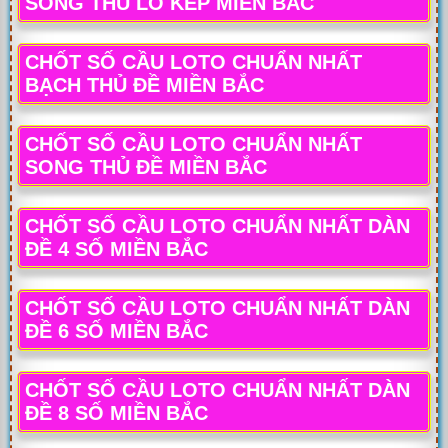
SONG THỦ LÔ KÉP MIỀN BẮC
CHỐT SỐ CẦU LOTO CHUẨN NHẤT
BẠCH THỦ ĐỀ MIỀN BẮC
CHỐT SỐ CẦU LOTO CHUẨN NHẤT
SONG THỦ ĐỀ MIỀN BẮC
CHỐT SỐ CẦU LOTO CHUẨN NHẤT DÀN
ĐỀ 4 SỐ MIỀN BẮC
CHỐT SỐ CẦU LOTO CHUẨN NHẤT DÀN
ĐỀ 6 SỐ MIỀN BẮC
CHỐT SỐ CẦU LOTO CHUẨN NHẤT DÀN
ĐỀ 8 SỐ MIỀN BẮC