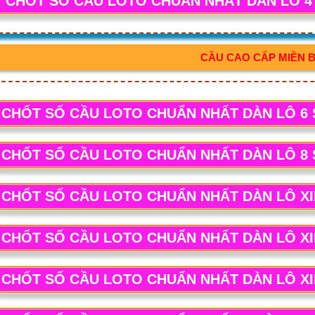
CHỐT SỐ CẦU LOTO CHUẨN NHẤT DÀN LÔ 4
CẦU CAO CẤP MIỀN B
CHỐT SỐ CẦU LOTO CHUẨN NHẤT DÀN LÔ 6 
CHỐT SỐ CẦU LOTO CHUẨN NHẤT DÀN LÔ 8 
CHỐT SỐ CẦU LOTO CHUẨN NHẤT DÀN LÔ XI
CHỐT SỐ CẦU LOTO CHUẨN NHẤT DÀN LÔ XI
CHỐT SỐ CẦU LOTO CHUẨN NHẤT DÀN LÔ XI