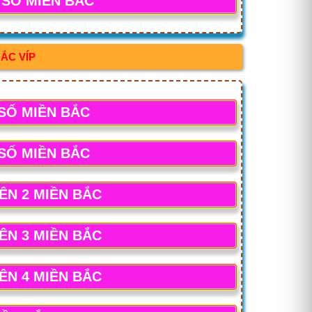
 SỐ MIỀN BẮC
ẮC VÍP
SỐ MIỀN BẮC
SỐ MIỀN BẮC
ÊN 2 MIỀN BẮC
ÊN 3 MIỀN BẮC
ÊN 4 MIỀN BẮC