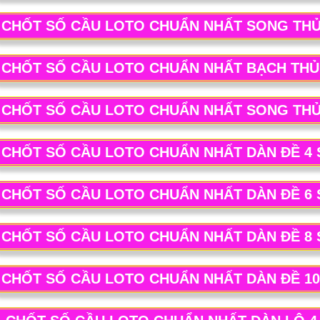
CHỐT SỐ CẦU LOTO CHUẨN NHẤT SONG THỦ
CHỐT SỐ CẦU LOTO CHUẨN NHẤT BẠCH THỦ
CHỐT SỐ CẦU LOTO CHUẨN NHẤT SONG THỦ
CHỐT SỐ CẦU LOTO CHUẨN NHẤT DÀN ĐỀ 4 
CHỐT SỐ CẦU LOTO CHUẨN NHẤT DÀN ĐỀ 6 
CHỐT SỐ CẦU LOTO CHUẨN NHẤT DÀN ĐỀ 8 
CHỐT SỐ CẦU LOTO CHUẨN NHẤT DÀN ĐỀ 10