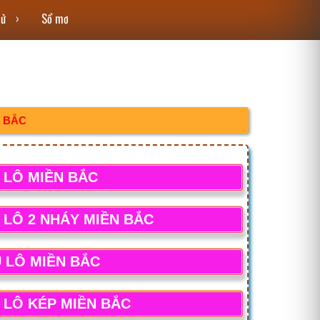
hử
Sổ mơ
N BẮC
 LÔ MIỀN BẮC
LÔ 2 NHÁY MIỀN BẮC
 LÔ MIỀN BẮC
 LÔ KÉP MIỀN BẮC