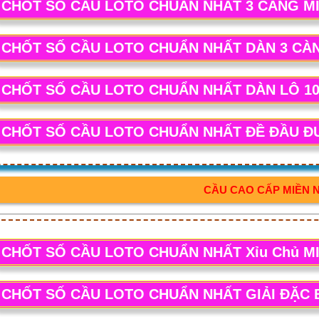
CHỐT SỐ CẦU LOTO CHUẨN NHẤT 3 CÀNG M
CHỐT SỐ CẦU LOTO CHUẨN NHẤT DÀN 3 CÀN
CHỐT SỐ CẦU LOTO CHUẨN NHẤT DÀN LÔ 10
CHỐT SỐ CẦU LOTO CHUẨN NHẤT ĐỀ ĐẦU ĐU
CẦU CAO CẤP MIỀN N
CHỐT SỐ CẦU LOTO CHUẨN NHẤT Xỉu Chủ M
CHỐT SỐ CẦU LOTO CHUẨN NHẤT GIẢI ĐẶC 