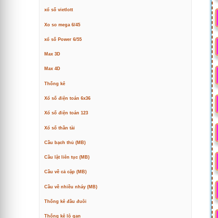
xổ số vietlott
Xo so mega 6/45
xổ số Power 6/55
Max 3D
Max 4D
Thống kê
Xổ số điện toán 6x36
Xổ số điện toán 123
Xổ số thần tài
Cầu bạch thủ (MB)
Cầu lật liên tục (MB)
Cầu về cả cặp (MB)
Cầu về nhiều nháy (MB)
Thống kê đầu đuôi
Thống kê lô gan