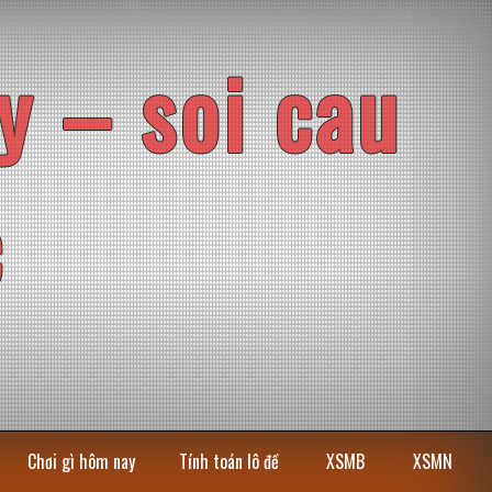
y – soi cau
c
Chơi gì hôm nay
Tính toán lô đề
XSMB
XSMN