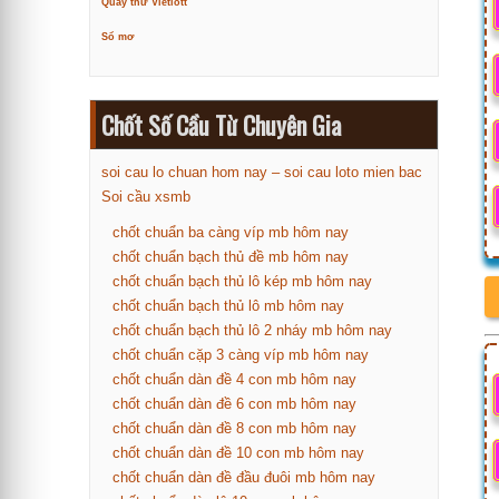
Quay thử Vietlott
Sổ mơ
Chốt Số Cầu Từ Chuyên Gia
soi cau lo chuan hom nay – soi cau loto mien bac
Soi cầu xsmb
chốt chuẩn ba càng víp mb hôm nay
chốt chuẩn bạch thủ đề mb hôm nay
chốt chuẩn bạch thủ lô kép mb hôm nay
chốt chuẩn bạch thủ lô mb hôm nay
chốt chuẩn bạch thủ lô 2 nháy mb hôm nay
chốt chuẩn cặp 3 càng víp mb hôm nay
chốt chuẩn dàn đề 4 con mb hôm nay
chốt chuẩn dàn đề 6 con mb hôm nay
chốt chuẩn dàn đề 8 con mb hôm nay
chốt chuẩn dàn đề 10 con mb hôm nay
chốt chuẩn dàn đề đầu đuôi mb hôm nay