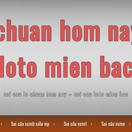
 chuan hom na
loto mien ba
soi cau lo chuan hom nay – soi cau loto mien bac
Soi cầu xsmb siêu vip
Soi cầu xsmt
Soi cầu xsmn