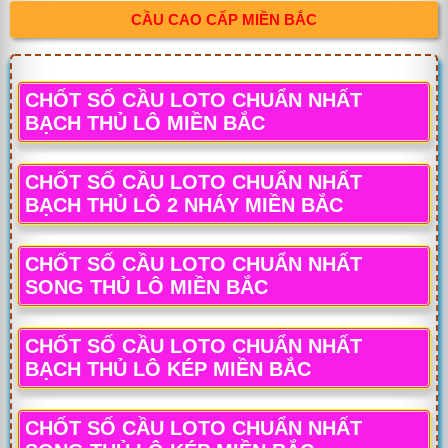
CẦU CAO CẤP MIỀN BẮC
CHỐT SỐ CẦU LOTO CHUẨN NHẤT
BẠCH THỦ LÔ MIỀN BẮC
CHỐT SỐ CẦU LOTO CHUẨN NHẤT
BẠCH THỦ LÔ 2 NHÁY MIỀN BẮC
CHỐT SỐ CẦU LOTO CHUẨN NHẤT
SONG THỦ LÔ MIỀN BẮC
CHỐT SỐ CẦU LOTO CHUẨN NHẤT
BẠCH THỦ LÔ KÉP MIỀN BẮC
CHỐT SỐ CẦU LOTO CHUẨN NHẤT