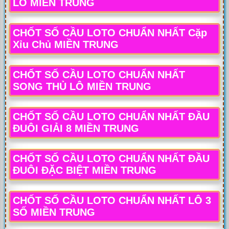
LÔ MIỀN TRUNG
CHỐT SỐ CẦU LOTO CHUẨN NHẤT Cặp
Xỉu Chủ MIỀN TRUNG
CHỐT SỐ CẦU LOTO CHUẨN NHẤT
SONG THỦ LÔ MIỀN TRUNG
CHỐT SỐ CẦU LOTO CHUẨN NHẤT ĐẦU
ĐUÔI GIẢI 8 MIỀN TRUNG
CHỐT SỐ CẦU LOTO CHUẨN NHẤT ĐẦU
ĐUÔI ĐẶC BIỆT MIỀN TRUNG
CHỐT SỐ CẦU LOTO CHUẨN NHẤT LÔ 3
SỐ MIỀN TRUNG