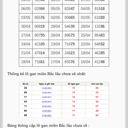
06/05
029
04
05/05
826
47
04/05
819
18
03/05
855
76
02/05
008
65
01/05
618
20
30/04
908
19
29/04
546
39
28/04
131
96
27/04
807
55
26/04
896
75
25/04
854
83
24/04
421
05
23/04
716
79
22/04
646
52
21/04
479
14
20/04
246
23
19/04
462
85
18/04
716
61
17/04
655
76
16/04
412
48
Thống kê lô gan miền Bắc lâu chưa về nhất:
Bảng thống cặp lô gan miền Bắc lâu chưa về :