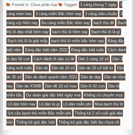
Posted in: Chưa phân loại
Tagged:
3 càng khung 7 ngày
3
cang mien bac
3 càng miền Bắc hôm nay
3 càng siêu chuẩn
3
càng víp hôm nay
Ba càng miền Bắc hôm nay
bạch thủ đề
Bạch
thủ lô đẹp nhất hôm nay
bạch thủ lô hôm nay
Bạch thủ lô là gì
Bạch thủ lô là giải mấy
bạch thủ lô miền bắc hôm nay
Bảng đặc
biệt năm
Bảng đặc biệt năm 2022
Bảng đặc biệt tuần
Cách đánh
lô dàn 50 con
Cách đánh lô dàn có lãi
Dàn 3 càng 10 số
Dàn 3
càng nuôi tuần
Dàn de
Dàn de 10 số
Dàn de 20 số bất tử
Dàn
de 35 số
Dàn de đánh quanh năm 2022
Dàn de đẹp
Dàn de hôm
nay
Dàn de XSMB
Dàn đề 10 số max
Dàn lô 42 con
Dàn lô
miền bắc
Dự đoán giải đặc biệt ngày mai
Không có chuyên mục
Lô dàn hôm nay
Lô dàn là gì
Lô dàn miễn phí
Mua bạch thủ lô
Soi cầu bạch thủ miền Bắc miễn phí
Thống kê 2 số cuối giải đặc
biệt
Thống kê giải đặc biệt
Thống kê giải đặc biệt lâu chưa về