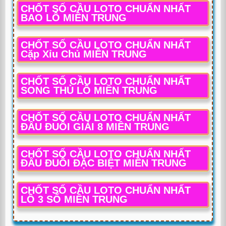
CHỐT SỐ CẦU LOTO CHUẨN NHẤT
BAO LÔ MIỀN TRUNG
CHỐT SỐ CẦU LOTO CHUẨN NHẤT
Cặp Xỉu Chủ MIỀN TRUNG
CHỐT SỐ CẦU LOTO CHUẨN NHẤT
SONG THỦ LÔ MIỀN TRUNG
CHỐT SỐ CẦU LOTO CHUẨN NHẤT
ĐẦU ĐUÔI GIẢI 8 MIỀN TRUNG
CHỐT SỐ CẦU LOTO CHUẨN NHẤT
ĐẦU ĐUÔI ĐẶC BIỆT MIỀN TRUNG
CHỐT SỐ CẦU LOTO CHUẨN NHẤT
LÔ 3 SỐ MIỀN TRUNG