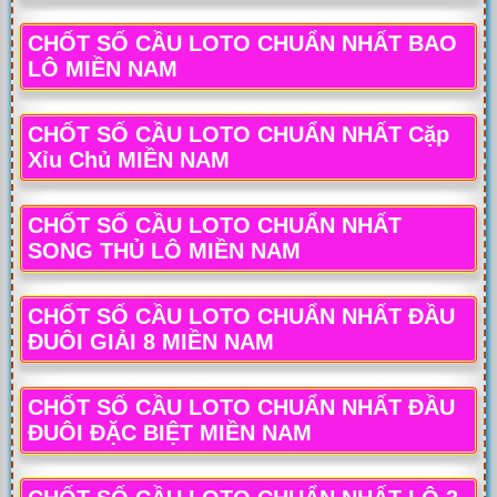
CHỐT SỐ CẦU LOTO CHUẨN NHẤT BAO
LÔ MIỀN NAM
CHỐT SỐ CẦU LOTO CHUẨN NHẤT Cặp
Xỉu Chủ MIỀN NAM
CHỐT SỐ CẦU LOTO CHUẨN NHẤT
SONG THỦ LÔ MIỀN NAM
CHỐT SỐ CẦU LOTO CHUẨN NHẤT ĐẦU
ĐUÔI GIẢI 8 MIỀN NAM
CHỐT SỐ CẦU LOTO CHUẨN NHẤT ĐẦU
ĐUÔI ĐẶC BIỆT MIỀN NAM