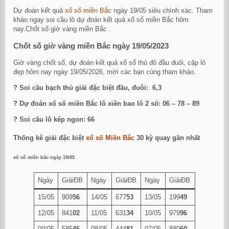
Dự đoán kết quả
xổ số miền Bắc
ngày 19/05 siêu chính xác. Tham
khảo ngay soi cầu lô dự đoán kết quả xổ số miền Bắc hôm
nay.Chốt số giờ vàng miền Bắc .
Chốt số giờ vàng miền Bắc ngày
19/05
/202
3
Giờ vàng chốt số, dự đoán kết quả xổ số thủ đô đầu đuôi, cặp lô
đẹp hôm nay ngày 19/05/2026, mời các bạn cùng tham khảo.
? Soi cầu bạch thủ giải đặc biệt đầu, đuôi: 6,3
? Dự đoán xổ số miền Bắc lô xiên bao lô 2 số: 06 – 78 – 89
? Soi cầu lô kép ngon: 66
Thống kê giải đặc biệt
xổ số Miền Bắc
30 kỳ quay gần nhất
xổ số miền bắc ngày 19/05
Ngày
GiảiĐB
Ngày
GiảiĐB
Ngày
GiảiĐB
15/05
909
56
14/05
677
53
13/05
199
49
12/05
841
02
11/05
631
34
10/05
979
96
09/05
585
46
08/05
444
81
07/05
880
60