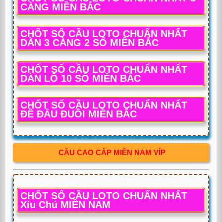
CÀNG MIỀN BẮC
CHỐT SỐ CẦU LOTO CHUẨN NHẤT
DÀN 3 CÀNG 2 SỐ MIỀN BẮC
CHỐT SỐ CẦU LOTO CHUẨN NHẤT
DÀN LÔ 10 SỐ MIỀN BẮC
CHỐT SỐ CẦU LOTO CHUẨN NHẤT
ĐỀ ĐẦU ĐUÔI MIỀN BẮC
CẦU CAO CẤP MIỀN NAM VÍP
CHỐT SỐ CẦU LOTO CHUẨN NHẤT
Xỉu Chủ MIỀN NAM