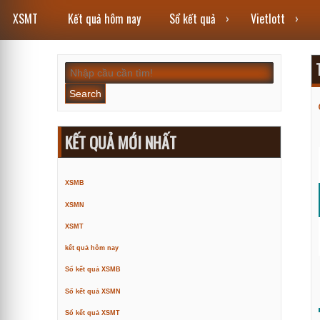
XSMT
Kết quả hôm nay
Sổ kết quả
Vietlott
Search
KẾT QUẢ MỚI NHẤT
XSMB
XSMN
XSMT
kết quả hôm nay
Sổ kết quả XSMB
Sổ kết quả XSMN
Sổ kết quả XSMT