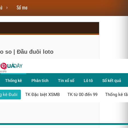
hử
Sổ mơ
o so | Đầu đuôi loto