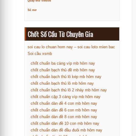
Quay thử Vietlott
Sổ mơ
Chốt Số Cầu Từ Chuyên Gia
soi cau lo chuan hom nay – soi cau loto mien bac
Soi cầu xsmb
chốt chuẩn ba càng víp mb hôm nay
chốt chuẩn bạch thủ đề mb hôm nay
chốt chuẩn bạch thủ lô kép mb hôm nay
chốt chuẩn bạch thủ lô mb hôm nay
chốt chuẩn bạch thủ lô 2 nháy mb hôm nay
chốt chuẩn cặp 3 càng víp mb hôm nay
chốt chuẩn dàn đề 4 con mb hôm nay
chốt chuẩn dàn đề 6 con mb hôm nay
chốt chuẩn dàn đề 8 con mb hôm nay
chốt chuẩn dàn đề 10 con mb hôm nay
chốt chuẩn dàn đề đầu đuôi mb hôm nay