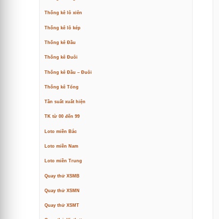
Thống kê lô xiên
Thống kê lô kép
Thống kê Đầu
Thống kê Đuôi
Thống kê Đầu – Đuôi
Thống kê Tổng
Tần suất xuất hiện
TK từ 00 đến 99
Loto miền Bắc
Loto miền Nam
Loto miền Trung
Quay thử XSMB
Quay thử XSMN
Quay thử XSMT