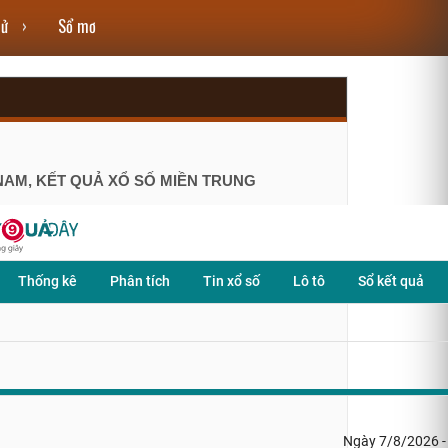
hử
Sổ mơ
 NAM, KẾT QUẢ XỔ SỐ MIỀN TRUNG