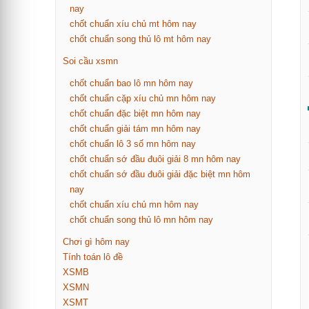
nay
chốt chuẩn xíu chủ mt hôm nay
chốt chuẩn song thủ lô mt hôm nay
Soi cầu xsmn
chốt chuẩn bao lô mn hôm nay
chốt chuẩn cặp xíu chủ mn hôm nay
chốt chuẩn đặc biệt mn hôm nay
chốt chuẩn giải tám mn hôm nay
chốt chuẩn lô 3 số mn hôm nay
chốt chuẩn sớ đầu đuôi giải 8 mn hôm nay
chốt chuẩn sớ đầu đuôi giải đặc biệt mn hôm
nay
chốt chuẩn xíu chủ mn hôm nay
chốt chuẩn song thủ lô mn hôm nay
Chơi gì hôm nay
Tính toán lô đề
XSMB
XSMN
XSMT