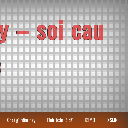
y – soi cau
c
Chơi gì hôm nay
Tính toán lô đề
XSMB
XSMN