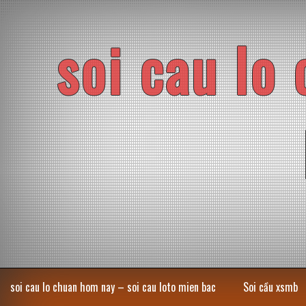
Skip
to
content
soi cau lo
soi cau lo chuan hom nay – soi cau loto mien bac
Soi cầu xsmb